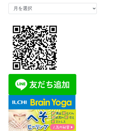
ア
ー
カ
イ
ブ