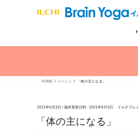
コ
ナ
ン
ビ
テ
ゲ
ン
ー
ツ
シ
へ
ョ
ス
ン
キ
に
ッ
移
プ
動
HOME
イベント
「体の主になる」
2021年6月3日
/ 最終更新日時 :
2021年6月3日
イルチブレ
「体の主になる」