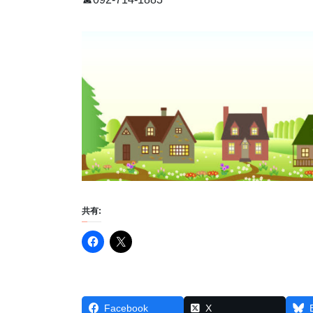
共有:
Facebook
X