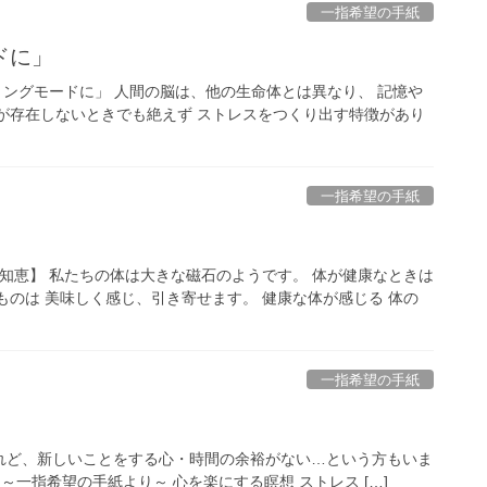
一指希望の手紙
ドに」
ヒーリングモードに」 人間の脳は、他の生命体とは異なり、 記憶や
が存在しないときでも絶えず ストレスをつくり出す特徴があり
一指希望の手紙
の知恵】 私たちの体は大きな磁石のようです。 体が健康なときは
ものは 美味しく感じ、引き寄せます。 健康な体が感じる 体の
一指希望の手紙
けれど、新しいことをする心・時間の余裕がない…という方もいま
～一指希望の手紙より～ 心を楽にする瞑想 ストレス […]