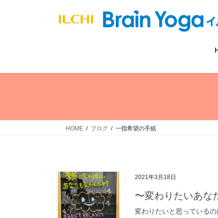
コ
ナ
ン
ビ
テ
ゲ
ン
ー
ツ
シ
へ
ョ
ス
ン
キ
に
ッ
移
プ
動
HOME
ブログ
一指希望の手紙
2021年3月18日
〜変わりたいあな
変わりたいと思っているの