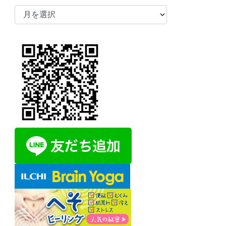
ア
ー
カ
イ
ブ